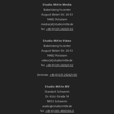
Studio Mitte Media
Babelsberg fx.center
August-Bebel-Str. 26-53
14482 Potsdam
media(at)studiomitte.de
Tel:
+49 (0)331-242621-02
Studio Mitte Video
Babelsberg fx.center
August-Bebel-Str. 26-53
14482 Potsdam
video(at)studiomitte.de
Tel:
+49 (0)331-242621-02
Zentrale:
+49 (0)331-242621-00
Studio Mitte MV
Standort Schwerin
Dr.-Külz-Straße 14
19053 Schwerin
audio@studiomitte.de
Tel:
+49 (0)385-4893586-0