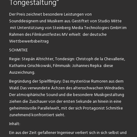
Tongestaltung“
Der Preis zeichnet besondere Leistungen von
Sounddesignern und Musikern aus. Gestiftet von Studio Mitte
mit Unterstützung von Steinberg Media Technologies GmbH im
Rahmen des Filmkunstfestes MV erhielt der deutsche
Wettbewerbsbeitrag
SCHMITKE
Regie: Stepán Altrichter, Tondesign: Christoph de la Chevallerie,
Katharina Grischkowski, Filmmusik: Johannes Repka diese
Auszeichnung.
Begründung der Spielfilmjury: Das mysteriöse Rumoren aus dem
Wald. Das verwundete Ächzen des altersschwachen Windrades.
Der atmosphärische Sound und die besondere Musikgestaltung
ziehen die Zuschauer von der ersten Sekunde an hinein in eine
geheimnisvolle Parallelwelt, mit der sich Protagonist Schmitke
zunehmend konfrontiert sieht.
Inhalt:
Ein aus der Zeit gefallener Ingenieur verliert sich in sich selbst und