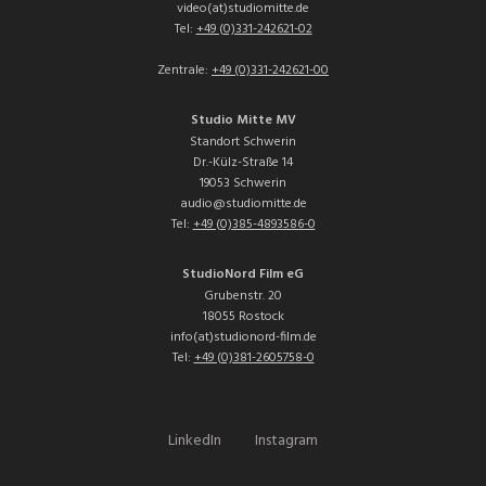
video(at)studiomitte.de
Tel:
+49 (0)331-242621-02
Zentrale:
+49 (0)331-242621-00
Studio Mitte MV
Standort Schwerin
Dr.-Külz-Straße 14
19053 Schwerin
audio@studiomitte.de
Tel:
+49 (0)385-4893586-0
StudioNord Film eG
Grubenstr. 20
18055 Rostock
info(at)studionord-film.de
Tel:
+49 (0)381-2605758-0
LinkedIn
Instagram