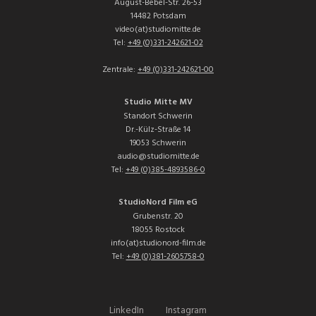
August-Bebel-Str. 26-53
14482 Potsdam
video(at)studiomitte.de
Tel:
+49 (0)331-242621-02
Zentrale:
+49 (0)331-242621-00
Studio Mitte MV
Standort Schwerin
Dr.-Külz-Straße 14
19053 Schwerin
audio@studiomitte.de
Tel:
+49 (0)385-4893586-0
StudioNord Film eG
Grubenstr. 20
18055 Rostock
info(at)studionord-film.de
Tel:
+49 (0)381-2605758-0
LinkedIn
Instagram