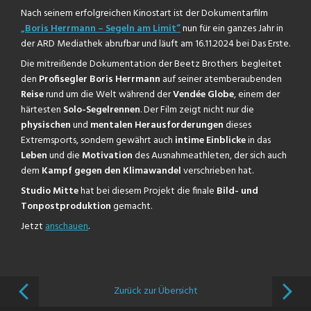
Nach seinem erfolgreichen Kinostart ist der Dokumentarfilm
„Boris Herrmann – Segeln am Limit“
nun für ein ganzes Jahr in
der ARD Mediathek abrufbar und läuft am 16.11.2024 bei Das Erste.
Die mitreißende Dokumentation der Beetz Brothers begleitet
den
Profisegler Boris Herrmann
auf seiner atemberaubenden
Reise
rund um die Welt während der
Vendée Globe
, einem der
härtesten
Solo-Segelrennen
. Der Film zeigt nicht nur die
physischen
und
mentalen Herausforderungen
dieses
Extremsports, sondern gewährt auch
intime Einblicke
in das
Leben
und die
Motivation
des Ausnahmeathleten, der sich auch
dem
Kampf gegen den Klimawandel
verschrieben hat.
Studio Mitte
hat bei diesem Projekt die finale
Bild- und
Tonpostproduktion
gemacht.
Jetzt
anschauen
.
Zurück zur Übersicht