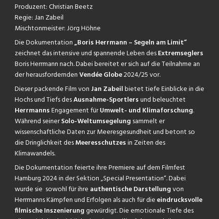
Produzent: Christian Beetz
Regie: Jan Zabeil
Mischtonmeister: Jörg Höhne
Die Dokumentation
„Boris Herrmann – Segeln am Limit“
zeichnet das intensive und spannende Leben des
Extremseglers
Boris Herrmann nach. Dabei bereitet er sich auf die Teilnahme an
der herausfordernden
Vendée Globe
2024/25 vor.
Dieser packende Film von
Jan Zabeil
bietet tiefe Einblicke in die
Hochs und Tiefs des
Ausnahme-Sportlers
und beleuchtet
Herrmanns
Engagement für
Umwelt- und Klimaforschung
.
Während seiner
Solo-Weltumsegelung
sammelt er
wissenschaftliche Daten zur Meeresgesundheit und betont so
die Dringlichkeit des
Meeresschutzes
in Zeiten des
Klimawandels​.
Die Dokumentation feierte ihre Premiere auf dem Filmfest
Hamburg 2024 in der Sektion „Special Presentation“. Dabei
wurde sie sowohl für ihre
authentische Darstellung
von
Herrmanns Kämpfen und Erfolgen als auch für die
eindrucksvolle
filmische Inszenierung
gewürdigt. Die emotionale Tiefe des