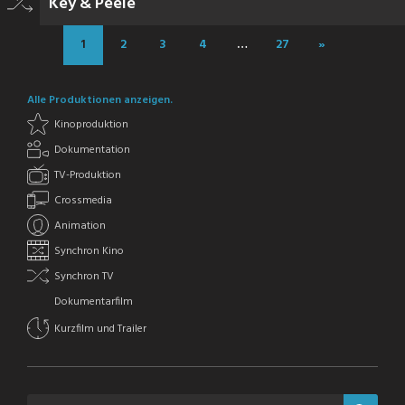
Key & Peele
1
2
3
4
…
27
»
Alle Produktionen anzeigen.
Kinoproduktion
Dokumentation
TV-Produktion
Crossmedia
Animation
Synchron Kino
Synchron TV
Dokumentarfilm
Kurzfilm und Trailer