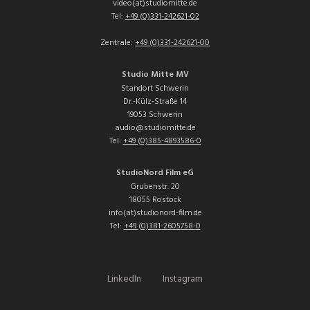
video(at)studiomitte.de
Tel:
+49 (0)331-242621-02
Zentrale:
+49 (0)331-242621-00
Studio Mitte MV
Standort Schwerin
Dr.-Külz-Straße 14
19053 Schwerin
audio@studiomitte.de
Tel:
+49 (0)385-4893586-0
StudioNord Film eG
Grubenstr. 20
18055 Rostock
info(at)studionord-film.de
Tel:
+49 (0)381-2605758-0
LinkedIn
Instagram