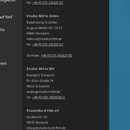
 begleitet
Tel:
+49 (0)331-242621-02
Studio Mitte Video
uf fünf
Babelsberg fx.center
August-Bebel-Str. 26-53
lte
14482 Potsdam
video(at)studiomitte.de
Tel:
+49 (0)331-242621-02
Zentrale:
+49 (0)331-242621-00
iert.
Studio Mitte MV
Standort Schwerin
Dr.-Külz-Straße 14
19053 Schwerin
audio@studiomitte.de
Tel:
+49 (0)385-4893586-0
StudioNord Film eG
Grubenstr. 20
18055 Rostock
info(at)studionord-film.de