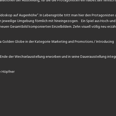
lationen der Ausstellung, für die die Protagonisten ein halbes Jahr filmisch
eidoskop auf Augenhöhe“. In Lebensgröße tritt man hier den Protagonisten a
n jeweilige Umgebung förmlich mit hineingezogen. Ein Spiel aus Hoch-und
euen Gesamtbild komponierten Einzelbildern. Zehn visuell völlig neu erzäh
dia Golden Globe in der Kategorie Marketing and Promotions / Introducing
Ende der Wechselausstellung erworben und in seine Dauerausstellung integr
e Höpfner