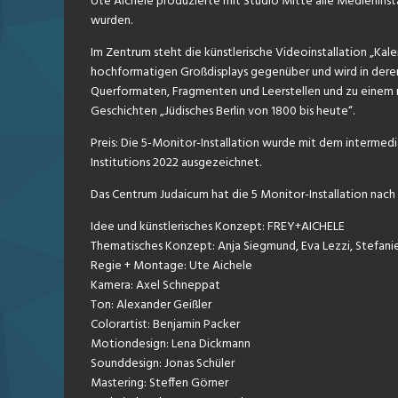
Ute Aichele produzierte mit Studio Mitte alle Medieninstal
wurden.
Im Zentrum steht die künstlerische Videoinstallation „Kal
hochformatigen Großdisplays gegenüber und wird in dere
Querformaten, Fragmenten und Leerstellen und zu einem n
Geschichten „Jüdisches Berlin von 1800 bis heute“.
Preis: Die 5-Monitor-Installation wurde mit dem interme
Institutions 2022 ausgezeichnet.
Das Centrum Judaicum hat die 5 Monitor-Installation nach 
Idee und künstlerisches Konzept: FREY+AICHELE
Thematisches Konzept: Anja Siegmund, Eva Lezzi, Stefani
Regie + Montage: Ute Aichele
Kamera: Axel Schneppat
Ton: Alexander Geißler
Colorartist: Benjamin Packer
Motiondesign: Lena Dickmann
Sounddesign: Jonas Schüler
Mastering: Steffen Görner