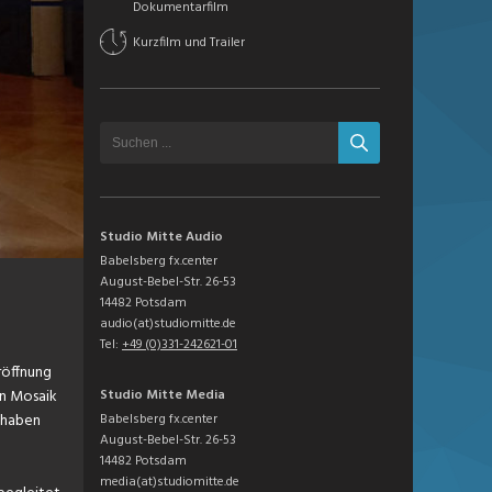
Dokumentarfilm
Kurzfilm und Trailer
Studio Mitte Audio
Babelsberg fx.center
August-Bebel-Str. 26-53
14482 Potsdam
audio(at)studiomitte.de
Tel:
+49 (0)331-242621-01
röffnung
Studio Mitte Media
in Mosaik
Babelsberg fx.center
ilhaben
August-Bebel-Str. 26-53
14482 Potsdam
media(at)studiomitte.de