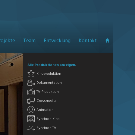
rojekte
Team
Entwicklung
Kontakt
Alle Produktionen anzeigen.
Kinoproduktion
Dokumentation
TV-Produktion
Crossmedia
Animation
Synchron Kino
Synchron TV