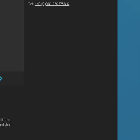
Tel:
+49 (0)381-2605758-0
eit und
und des