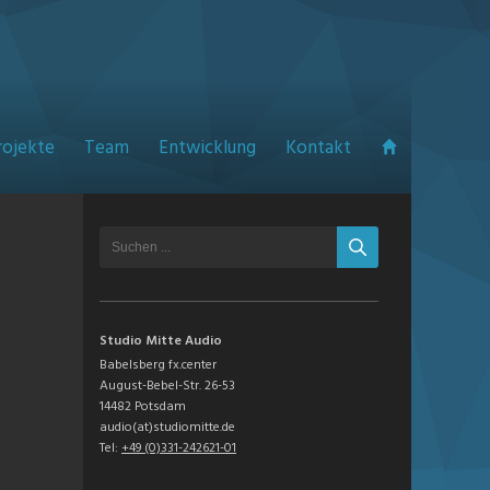
rojekte
Team
Entwicklung
Kontakt
Studio Mitte Audio
Babelsberg fx.center
August-Bebel-Str. 26-53
14482 Potsdam
audio(at)studiomitte.de
Tel:
+49 (0)331-242621-01