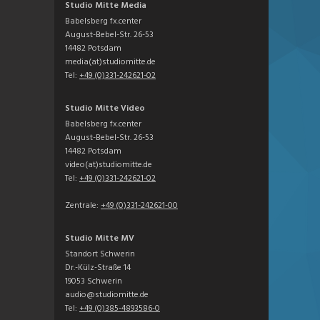
Studio Mitte Media
Babelsberg fx.center
August-Bebel-Str. 26-53
14482 Potsdam
media(at)studiomitte.de
Tel:
+49 (0)331-242621-02
Studio Mitte Video
Babelsberg fx.center
August-Bebel-Str. 26-53
14482 Potsdam
video(at)studiomitte.de
Tel:
+49 (0)331-242621-02
Zentrale:
+49 (0)331-242621-00
Studio Mitte MV
Standort Schwerin
Dr.-Külz-Straße 14
19053 Schwerin
audio@studiomitte.de
Tel:
+49 (0)385-4893586-0