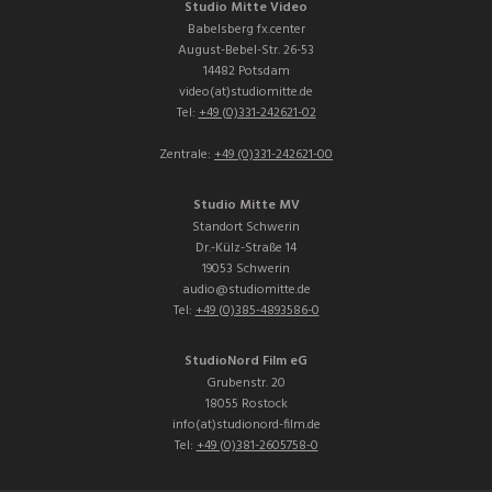
Studio Mitte Video
Babelsberg fx.center
August-Bebel-Str. 26-53
14482 Potsdam
video(at)studiomitte.de
Tel:
+49 (0)331-242621-02
Zentrale:
+49 (0)331-242621-00
Studio Mitte MV
Standort Schwerin
Dr.-Külz-Straße 14
19053 Schwerin
audio@studiomitte.de
Tel:
+49 (0)385-4893586-0
StudioNord Film eG
Grubenstr. 20
18055 Rostock
info(at)studionord-film.de
Tel:
+49 (0)381-2605758-0