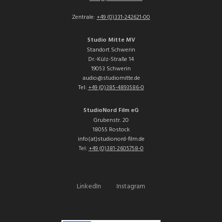
Zentrale:
+49 (0)331-242621-00
Studio Mitte MV
Standort Schwerin
Dr.-Külz-Straße 14
19053 Schwerin
audio@studiomitte.de
Tel:
+49 (0)385-4893586-0
StudioNord Film eG
Grubenstr. 20
18055 Rostock
info(at)studionord-film.de
Tel:
+49 (0)381-2605758-0
LinkedIn
Instagram