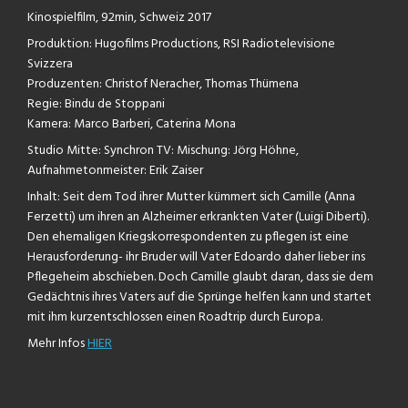
Kinospielfilm, 92min, Schweiz 2017
Produktion: Hugofilms Productions, RSI Radiotelevisione
Svizzera
Produzenten: Christof Neracher, Thomas Thümena
Regie: Bindu de Stoppani
Kamera: Marco Barberi, Caterina Mona
Studio Mitte: Synchron TV: Mischung: Jörg Höhne,
Aufnahmetonmeister: Erik Zaiser
Inhalt: Seit dem Tod ihrer Mutter kümmert sich Camille (Anna
Ferzetti) um ihren an Alzheimer erkrankten Vater (Luigi Diberti).
Den ehemaligen Kriegskorrespondenten zu pflegen ist eine
Herausforderung- ihr Bruder will Vater Edoardo daher lieber ins
Pflegeheim abschieben. Doch Camille glaubt daran, dass sie dem
Gedächtnis ihres Vaters auf die Sprünge helfen kann und startet
mit ihm kurzentschlossen einen Roadtrip durch Europa.
Mehr Infos
HIER