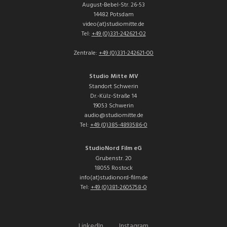
August-Bebel-Str. 26-53
14482 Potsdam
video(at)studiomitte.de
Tel:
+49 (0)331-242621-02
Zentrale:
+49 (0)331-242621-00
Studio Mitte MV
Standort Schwerin
Dr.-Külz-Straße 14
19053 Schwerin
audio@studiomitte.de
Tel:
+49 (0)385-4893586-0
StudioNord Film eG
Grubenstr. 20
18055 Rostock
info(at)studionord-film.de
Tel:
+49 (0)381-2605758-0
LinkedIn
Instagram