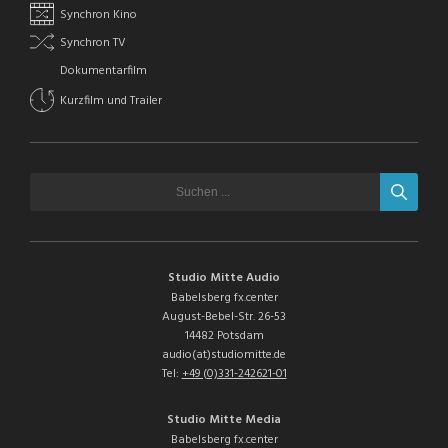
Synchron Kino
Synchron TV
Dokumentarfilm
Kurzfilm und Trailer
Studio Mitte Audio
Babelsberg fx.center
August-Bebel-Str. 26-53
14482 Potsdam
audio(at)studiomitte.de
Tel:
+49 (0)331-242621-01
Studio Mitte Media
Babelsberg fx.center