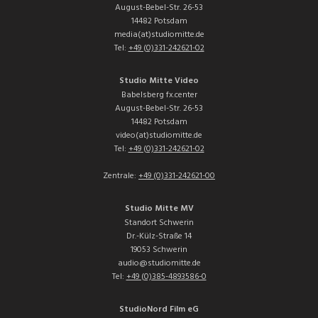
August-Bebel-Str. 26-53
14482 Potsdam
media(at)studiomitte.de
Tel:
+49 (0)331-242621-02
Studio Mitte Video
Babelsberg fx.center
August-Bebel-Str. 26-53
14482 Potsdam
video(at)studiomitte.de
Tel:
+49 (0)331-242621-02
Zentrale:
+49 (0)331-242621-00
Studio Mitte MV
Standort Schwerin
Dr.-Külz-Straße 14
19053 Schwerin
audio@studiomitte.de
Tel:
+49 (0)385-4893586-0
StudioNord Film eG