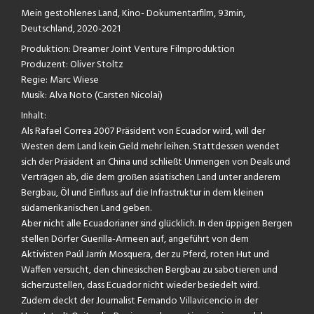
Mein gestohlenes Land, Kino- Dokumentarfilm, 93min,
Deutschland, 2020-2021
Produktion: Dreamer Joint Venture Filmproduktion
Produzent: Oliver Stoltz
Regie: Marc Wiese
Musik: Alva Noto (Carsten Nicolai)
Inhalt:
Als Rafael Correa 2007 Präsident von Ecuador wird, will der
Westen dem Land kein Geld mehr leihen. Stattdessen wendet
sich der Präsident an China und schließt Unmengen von Deals und
Verträgen ab, die dem großen asiatischen Land unter anderem
Bergbau, Öl und Einfluss auf die Infrastruktur in dem kleinen
südamerikanischen Land geben.
Aber nicht alle Ecuadorianer sind glücklich. In den üppigen Bergen
stellen Dörfer Guerilla-Armeen auf, angeführt von dem
Aktivisten Paúl Jarrín Mosquera, der zu Pferd, roten Hut und
Waffen versucht, den chinesischen Bergbau zu sabotieren und
sicherzustellen, dass Ecuador nicht wieder besiedelt wird.
Zudem deckt der Journalist Fernando Villavicencio in der