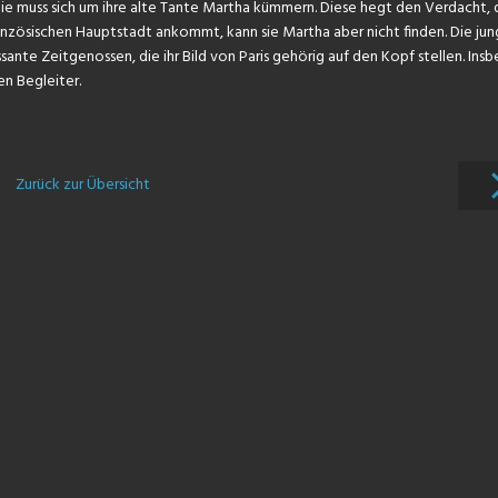
ie muss sich um ihre alte Tante Martha kümmern. Diese hegt den Verdacht, d
r französischen Hauptstadt ankommt, kann sie Martha aber nicht finden. Die ju
essante Zeitgenossen, die ihr Bild von Paris gehörig auf den Kopf stellen. In
n Begleiter.
Zurück zur Übersicht