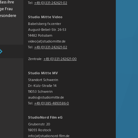
ass ihre
Tel:
+49 (0)331-242621-02
nge Frau
sbesondere
Studio Mitte Video
Babelsberg fx.center
August-Bebel-Str. 26-53
14482 Potsdam
video(at)studiomitte.de
Tel:
+49 (0)331-242621-02
Zentrale:
+49 (0)331-242621-00
Studio Mitte MV
Standort Schwerin
Dr.-Külz-Straße 14
19053 Schwerin
audio@studiomitte.de
Tel:
+49 (0)385-4893586-0
StudioNord Film eG
Grubenstr. 20
18055 Rostock
info(at)studionord-film.de