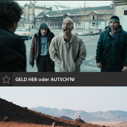
GELD HER oder AUTSCH’N!