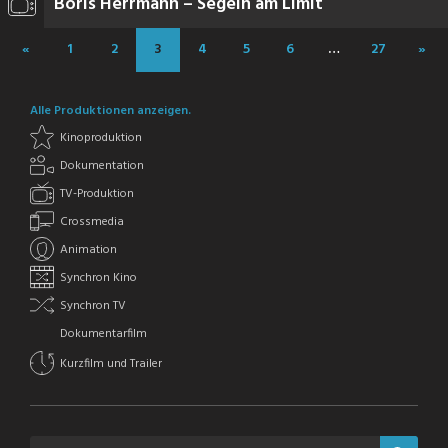
Boris Herrmann – Segeln am Limit
«
1
2
3
4
5
6
…
27
»
Alle Produktionen anzeigen.
Kinoproduktion
Dokumentation
TV-Produktion
Crossmedia
Animation
Synchron Kino
Synchron TV
Dokumentarfilm
Kurzfilm und Trailer