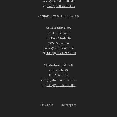
video(at)studiomitte.de
Tel:
+49 (0)331-242621-02
Zentrale:
+49 (0)331-242621-00
Studio Mitte MV
Standort Schwerin
Dr.-Külz-Straße 14
19053 Schwerin
audio@studiomitte.de
Tel:
+49 (0)385-4893586-0
StudioNord Film eG
Grubenstr. 20
18055 Rostock
info(at)studionord-film.de
Tel:
+49 (0)381-2605758-0
LinkedIn
Instagram