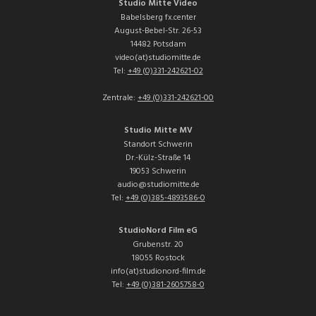
Studio Mitte Video
Babelsberg fx.center
August-Bebel-Str. 26-53
14482 Potsdam
video(at)studiomitte.de
Tel:
+49 (0)331-242621-02
Zentrale:
+49 (0)331-242621-00
Studio Mitte MV
Standort Schwerin
Dr.-Külz-Straße 14
19053 Schwerin
audio@studiomitte.de
Tel:
+49 (0)385-4893586-0
StudioNord Film eG
Grubenstr. 20
18055 Rostock
info(at)studionord-film.de
Tel:
+49 (0)381-2605758-0