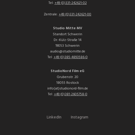
Tel:
+49 (0)331-242621-02
Zentrale:
+49 (0)331-242621-00
Studio Mitte MV
Standort Schwerin
Dr.-Külz-Straße 14
19053 Schwerin
audio@studiomitte.de
Tel:
+49 (0)385-4893586-0
StudioNord Film eG
Grubenstr. 20
18055 Rostock
info(at)studionord-film.de
Tel:
+49 (0)381-2605758-0
LinkedIn
Instagram