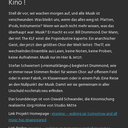
Kino !
Stell dir vor, wir wachen morgen auf, und alle Musik ist
verschwunden. Was bleibt uns, wenn das alles weg ist: Platten,
iPods, Instrumente? Wenn wir auch nicht mehr wissen, was das
überhaupt war: Musik? Er macht es vor: Bill Drummond. Der Mann,
der mit The KLF einst die Popindustrie kaperte. Ein anarchischer
Geist, der jetzt den größten Chor der Welt leitet: The17, ein
wechselndes Ensemble aus Laien, keine Noten, keine Proben,
keine Aufnahmen. Musik nur im Hier & Jetzt.
Stefan Schwietert («Heimatklänge») begleitet Drummond, wie
er immer neue Stimmen findet für seinen Chor: auf offenem Feld
oder in einer Fabrik, im Klassenraum oder in einem Pub. Eine Reise
an den Nullpunkt der Musik. Damit wir sie gemeinsam in aller
Unschuld nochmals neu erfinden.
Das Sounddesign ist von Oswald Schwander, die Kinomischung
realisierte Jörg Höhne von Studio Mitte
Link Projekt Homepage :
imagine – waking up tomorrow and all
music has disappeared