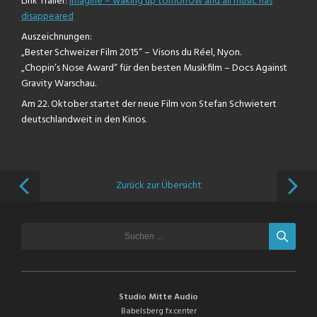
Link Trailer:
imagine – waking up tomorrow and all music has
disappeared
Auszeichnungen:
„Bester Schweizer Film 2015“ – Visons du Réel, Nyon.
„Chopin’s Nose Award“ für den besten Musikfilm – Docs Against
Gravity Warschau.
Am 22. Oktober startet der neue Film von Stefan Schwietert
deutschlandweit in den Kinos.
Zurück zur Übersicht
Studio Mitte Audio
Babelsberg fx.center