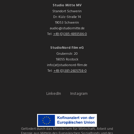
Studio Mitte MV
Standort Schwerin
Dr.-Külz-Straße 14
19053 Schwerin
audio@studiomitte.de
Tel:
+49 (0)385-4893586-0
StudioNord Film eG
Grubenstr. 20
18055 Rostock
info(at)studionord-film.de
Tel:
+49 (0)381-2605758-0
LinkedIn
Instagram
Gefördert durch das Ministerium für Wirtschaft, Arbeit und
Energie aus Mitteln des Europäischen Sozialfonds und des