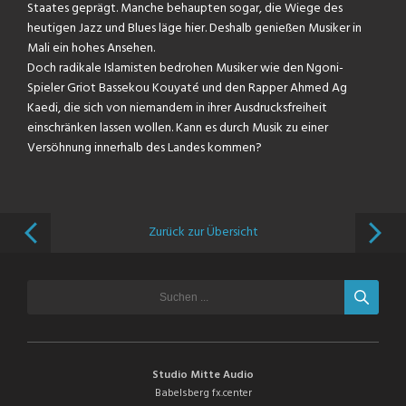
Staates geprägt. Manche behaupten sogar, die Wiege des
heutigen Jazz und Blues läge hier. Deshalb genießen Musiker in
Mali ein hohes Ansehen.
Doch radikale Islamisten bedrohen Musiker wie den Ngoni-
Spieler Griot Bassekou Kouyaté und den Rapper Ahmed Ag
Kaedi, die sich von niemandem in ihrer Ausdrucksfreiheit
einschränken lassen wollen. Kann es durch Musik zu einer
Versöhnung innerhalb des Landes kommen?
Zurück zur Übersicht
Studio Mitte Audio
Babelsberg fx.center