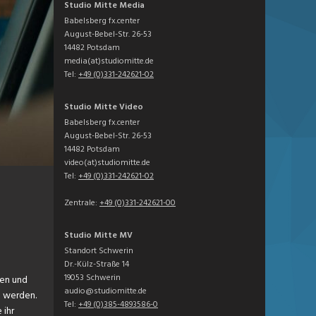
Studio Mitte Media
Babelsberg fx.center
August-Bebel-Str. 26-53
14482 Potsdam
media(at)studiomitte.de
Tel:
+49 (0)331-242621-02
Studio Mitte Video
Babelsberg fx.center
August-Bebel-Str. 26-53
14482 Potsdam
video(at)studiomitte.de
Tel:
+49 (0)331-242621-02
Zentrale:
+49 (0)331-242621-00
Studio Mitte MV
Standort Schwerin
Dr.-Külz-Straße 14
19053 Schwerin
ben und
audio@studiomitte.de
u werden.
Tel:
+49 (0)385-4893586-0
 ihr