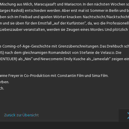
 Mischung aus Milch, Maracujasaft und Mariacron. In den nächsten Wochen so
rges Rashidi) entschieden werden. Aber erst mal ist Sommer in Berlin und b
eben sich im Freibad und spielen Wörter knacken: Nachtschicht/Nacktschicht
 und sie üben für den Ernstfall „auf der Kurfürsten“, da, wo die Professionel
n Liebeszauber veranstalten, werden sie Zeugen eines Mordes. Und plötzlich 
de Coming-of-Age-Geschichte mit Grenzüberschreitungen. Das Drehbuch sch
US) nach dem gleichnamigen Romandebüt von Stefanie de Velasco. Die
ENTEUER) als „Nini“ und Newcomerin Emily Kusche als „Jameelah“ zeigen ei
nne Freyer in Co-Produktion mit Constantin Film und Sima Film.
rben.
ch.
Zurück zur Übersicht