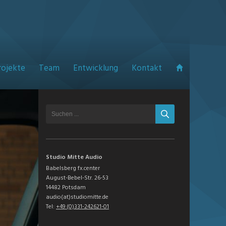
rojekte
Team
Entwicklung
Kontakt
Studio Mitte Audio
Babelsberg fx.center
August-Bebel-Str. 26-53
14482 Potsdam
audio(at)studiomitte.de
Tel:
+49 (0)331-242621-01