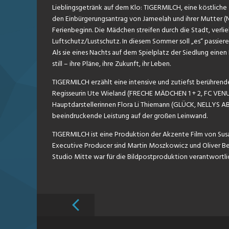
Lieblingsgetränk auf dem Klo: TIGERMILCH, eine köstliche
den Einbürgerungsantrag von Jameelah und ihrer Mutter (Na
Ferienbeginn. Die Mädchen streifen durch die Stadt, verli
Luftschutz/Lustschutz. In diesem Sommer soll „es“ passieren
Als sie eines Nachts auf dem Spielplatz der Siedlung eine
still – ihre Pläne, ihre Zukunft, ihr Leben.
TIGERMILCH erzählt eine intensive und zutiefst berühren
Regisseurin Ute Wieland (FRECHE MÄDCHEN 1 + 2, FC VEN
Hauptdarstellerinnen Flora Li Thiemann (GLÜCK, NELLYS AB
beeindruckende Leistung auf der großen Leinwand.
TIGERMILCH ist eine Produktion der Akzente Film von Susa
Executive Producer sind Martin Moszkowicz und Oliver Be
Studio Mitte war für die Bildpostproduktion verantwortli