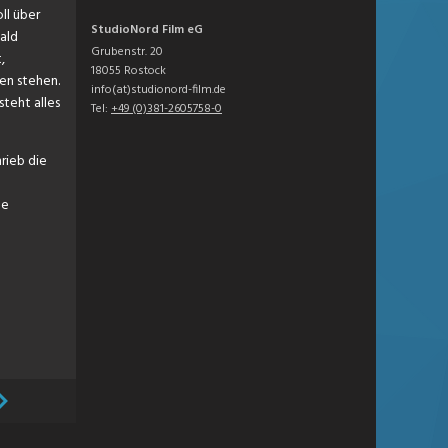
ll über
StudioNord Film eG
ald
Grubenstr. 20
,
18055 Rostock
len stehen.
info(at)studionord-film.de
steht alles
Tel:
+49 (0)381-2605758-0
rieb die
ne