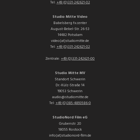
Tel:
+49 (0)331-242621-02
Studio Mitte Video
Babelsberg fx.center
August-Bebel-Str. 26-53
14482 Potsdam
video(at)studiomitte.de
Tel:
+49 (0)331-242621-02
Zentrale:
+49 (0)331-242621-00
Studio Mitte MV
Standort Schwerin
Dr.-Külz-Straße 14
19053 Schwerin
audio@studiomitte.de
Tel:
+49 (0)385-4893586-0
StudioNord Film eG
Grubenstr. 20
18055 Rostock
info(at)studionord-film.de