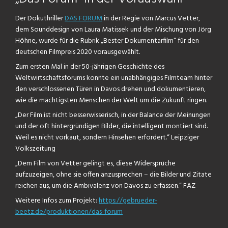
Der Dokuthriller
DAS FORUM
in der Regie von Marcus Vetter,
dem Sounddesign von Laura Matissek und der Mischung von Jörg
Höhne, wurde für die Rubrik „Bester Dokumentarfilm“ für den
deutschen Filmpreis 2020 vorausgewählt.
Zum ersten Mal in der 50-jährigen Geschichte des
Weltwirtschaftsforums konnte ein unabhängiges Filmteam hinter
den verschlossenen Türen in Davos drehen und dokumentieren,
wie die mächtigsten Menschen der Welt um die Zukunft ringen.
„Der Film ist nicht besserwisserisch, in der Balance der Meinungen
und der oft hintergründigen Bilder, die intelligent montiert sind.
Weil es nicht vorkaut, sondern Hinsehen erfordert.“ Leipziger
Volkszeitung
„Dem Film von Vetter gelingt es, diese Widersprüche
aufzuzeigen, ohne sie offen anzusprechen – die Bilder und Zitate
reichen aus, um die Ambivalenz von Davos zu erfassen.“ FAZ
Weitere Infos zum Projekt:
https://gebrueder-
beetz.de/produktionen/das-forum