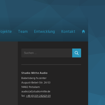
rojekte
Team
Entwicklung
Kontakt
Studio Mitte Audio
Babelsberg fx.center
August-Bebel-Str. 26-53
14482 Potsdam
audio(at)studiomitte.de
Tel:
+49 (0)331-242621-01