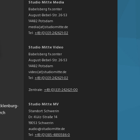
Studio Mitte Media
Babelsberg fx.center
August-Bebel-Str. 26-53
14482 Potsdam
media(at)studiomitte.de
Tel:
+49 (0)331-242621-02
Studio Mitte Video
Babelsberg fx.center
August-Bebel-Str. 26-53
14482 Potsdam
video(at)studiomitte.de
Tel:
+49 (0)331-242621-02
Zentrale:
+49 (0)331-242621-00
Studio Mitte MV
cklenburg-
Standort Schwerin
rch
Dr.-Külz-Straße 14
19053 Schwerin
audio@studiomitte.de
Tel:
+49 (0)385-4893586-0