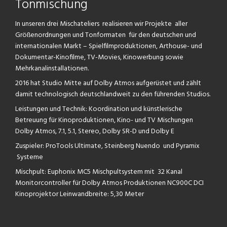
Tonmischung
In unseren drei Mischateliers realisieren wir Projekte aller
Größenordnungen und Tonformaten für den deutschen und
internationalen Markt – Spielfilmproduktionen, Arthouse- und
Dokumentar-Kinofilme, TV-Movies, Kinowerbung sowie
Mehrkanalinstallationen.
2016 hat Studio Mitte auf Dolby Atmos aufgerüstet und zählt
damit technologisch deutschlandweit zu den führenden Studios.
Leistungen und Technik: Koordination und künstlerische
Betreuung für Kinoproduktionen, Kino- und TV Mischungen
Dolby Atmos, 7.1, 5.1, Stereo, Dolby SR-D und Dolby E
Zuspieler: ProTools Ultimate, Steinberg Nuendo und Pyramix
Systeme
Mischpult: Euphonix MC5 Mischpultsystem mit 32 Kanal
Monitorcontroller für Dolby Atmos Produktionen
NC900C DCI
Kinoprojektor Leinwandbreite: 5,30 Meter