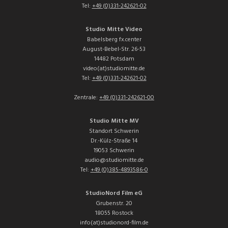
Tel:
+49 (0)331-242621-02
Studio Mitte Video
Babelsberg fx.center
August-Bebel-Str. 26-53
14482 Potsdam
video(at)studiomitte.de
Tel:
+49 (0)331-242621-02
Zentrale:
+49 (0)331-242621-00
Studio Mitte MV
Standort Schwerin
Dr.-Külz-Straße 14
19053 Schwerin
audio@studiomitte.de
Tel:
+49 (0)385-4893586-0
StudioNord Film eG
Grubenstr. 20
18055 Rostock
info(at)studionord-film.de