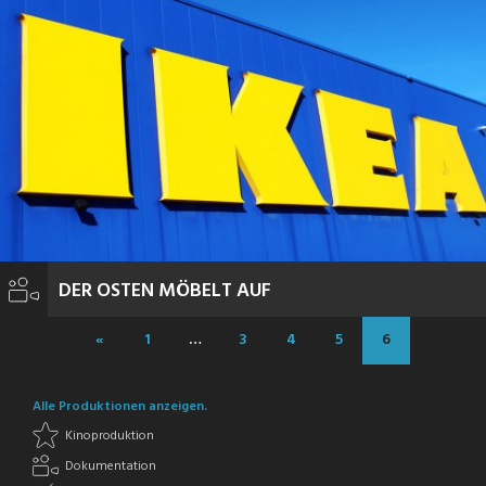
DER OSTEN MÖBELT AUF
«
1
…
3
4
5
6
Alle Produktionen anzeigen.
Kinoproduktion
Dokumentation