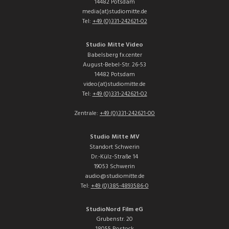
14482 Potsdam
media(at)studiomitte.de
Tel:
+49 (0)331-242621-02
Studio Mitte Video
Babelsberg fx.center
August-Bebel-Str. 26-53
14482 Potsdam
video(at)studiomitte.de
Tel:
+49 (0)331-242621-02
Zentrale:
+49 (0)331-242621-00
Studio Mitte MV
Standort Schwerin
Dr.-Külz-Straße 14
19053 Schwerin
audio@studiomitte.de
Tel:
+49 (0)385-4893586-0
StudioNord Film eG
Grubenstr. 20