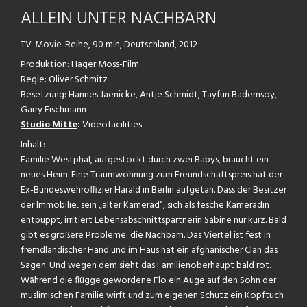
ALLEIN UNTER NACHBARN
TV-Movie-Reihe, 90 min, Deutschland, 2012
Produktion: Hager Moss-Film
Regie: Oliver Schmitz
Besetzung: Hannes Jaenicke, Antje Schmidt, Tayfun Bademsoy,
Garry Fischmann
Studio Mitte
:
Videofacilities
Inhalt:
Familie Westphal, aufgestockt durch zwei Babys, braucht ein
neues Heim. Eine Traumwohnung zum Freundschaftspreis hat der
Ex-Bundeswehroffizier Harald in Berlin aufgetan. Dass der Besitzer
der Immobilie, sein „alter Kamerad“, sich als fesche Kameradin
entpuppt, irritiert Lebensabschnittspartnerin Sabine nur kurz. Bald
gibt es größere Probleme: die Nachbarn. Das Viertel ist fest in
fremdländischer Hand und im Haus hat ein afghanischer Clan das
Sagen. Und wegen dem sieht das Familienoberhaupt bald rot.
Während die flügge gewordene Flo ein Auge auf den Sohn der
muslimischen Familie wirft und zum eigenen Schutz ein Kopftuch