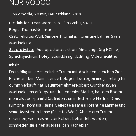
NUR VODOO
TV-Komödie, 90 min, Deutschland, 2010
Produktion: Teamworx TV & Film GmbH, SAT.1
Regie: Thomas Nennstiel
Cast: Felicitas Woll, Simone Thomalla, Florentine Lahme, Sven
Martinek u.a.
Studio Mitte
:
Audiopostproduktion: Mischung: Jörg Höhne,
Sprachsynchron, Foley, Sounddesign, Editing, Videofacilities
Inhalt:
Drei völlig unterschiedliche Frauen mit doch dem gleichen Ziel:
Rache an dem Mann, der sie belogen, betrogen und jahrelang für
dumm verkauft hat. Bauunternehmer Robert Günther (Sven
Martinek), ein erfolgs- und frauengeiler Macho, hat den Bogen
mehr als überspannt. Das finden zumindest seine Ehefrau Doris
(Simone Thomalla), seine Geliebte Beate (Florentine Lahme) und
seine Assistentin Jenny (Felicitas Woll). Als die drei Frauen
erkennen, wie mies sie von Robert behandelt werden,
schmieden sie einen ausgefeilten Racheplan.