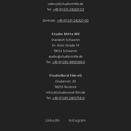
video(at)studiomitte.de
Tel:
+49 (0)331-242621-02
Zentrale:
+49 (0)331-242621-00
Studio Mitte MV
Standort Schwerin
Dr.-Külz-Straße 14
19053 Schwerin
audio@studiomitte.de
Tel:
+49 (0)385-4893586-0
StudioNord Film eG
Grubenstr. 20
18055 Rostock
info(at)studionord-film.de
Tel:
+49 (0)381-2605758-0
LinkedIn
Instagram