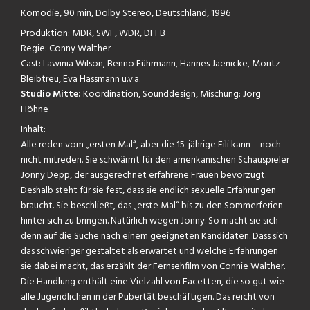
Komödie, 90 min, Dolby Stereo, Deutschland, 1996
Produktion: MDR, SWF, WDR, DFFB
Regie: Conny Walther
Cast:
Lawinia Wilson, Benno Führmann, Hannes Jaenicke, Moritz
Bleibtreu, Eva Hassmann u.v.a.
Studio Mitte
:
Koordination, Sounddesign, Mischung: Jörg
Höhne
Inhalt:
Alle reden vom „ersten Mal“, aber die 15-jährige Fili kann – noch –
nicht mitreden. Sie schwärmt für den amerikanischen Schauspieler
Jonny Depp, der ausgerechnet erfahrene Frauen bevorzugt.
Deshalb steht für sie fest, dass sie endlich sexuelle Erfahrungen
braucht. Sie beschließt, das „erste Mal“ bis zu den Sommerferien
hinter sich zu bringen. Natürlich wegen Jonny. So macht sie sich
denn auf die Suche nach einem geeigneten Kandidaten. Dass sich
das schwieriger gestaltet als erwartet und welche Erfahrungen
sie dabei macht, das erzählt der Fernsehfilm von Connie Walther.
Die Handlung enthält eine Vielzahl von Facetten, die so gut wie
alle Jugendlichen in der Pubertät beschäftigen. Das reicht von