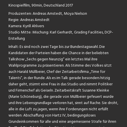
Kinospielfilm, 90min, Deutschland 2017
Produzenten:
Andreas Arnstedt, Moya Nielson
Regie: Andreas Arnstedt
Kamera:
Kyrill Ahlvers
Studio Mitte:
Mischung: Karl Gerhardt, Grading Facilities, DCP-
Erstellung
Inhalt:
Es sind noch zwei Tage bis zur Bundestagswahl. Die
Kandidaten der Parteien haben die Chance in
der beliebten
Talkshow „Sechs gegen Neunzig“ ein letztes Mal ihre
Wahlprogramme zu präsentieren. Als Stimme des Volkes sitzt
auch Harald Müllbeier, Chef der Zeitarbeitsfirma „Time for
Talents“, in der Runde. Als es im Talk gerade besonders hitzig
daher geht, stürmt eine Frau in das Studio und nimmt Politiker
und Firmenchef als Geiseln. Zeitarbeitskraft Susanne Kleinke
(Marie Schöneburg), die gerade von Müllbeier gefeuert wurde
und ihre Lebensgrundlage verloren hat, sinnt auf Rache. Sie droht,
alle in die Luft zu jagen, wenn ihre Forderungen nicht erfüllt
werden: Abschaffung von Hartz IV, bedingungsloses
Grundeinkommen für alle und eine angemessene Strafe für ihren