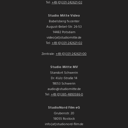
Tel:
+49 (0)331-242621-02
Studio Mitte Video
Babelsberg fx.center
August-Bebel-Str. 26-53
14482 Potsdam
video(at)studiomitte.de
Tel:
+49 (0)331-242621-02
Zentrale:
+49 (0)331-242621-00
Studio Mitte MV
Standort Schwerin
Dr.-Külz-Straße 14
19053 Schwerin
audio@studiomitte.de
Tel:
+49 (0)385-4893586-0
StudioNord Film eG
Grubenstr. 20
18055 Rostock
info(at)studionord-film.de