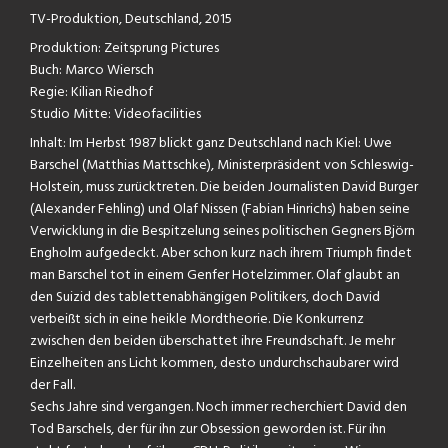
TV-Produktion, Deutschland, 2015
Produktion: Zeitsprung Pictures
Buch: Marco Wiersch
Regie: Kilian Riedhof
Studio Mitte: Videofacilities
Inhalt: Im Herbst 1987 blickt ganz Deutschland nach Kiel: Uwe
Barschel (Matthias Mattschke), Ministerpräsident von Schleswig-
Holstein, muss zurücktreten. Die beiden Journalisten David Burger
(Alexander Fehling) und Olaf Nissen (Fabian Hinrichs) haben seine
Verwicklung in die Bespitzelung seines politischen Gegners Björn
Engholm aufgedeckt. Aber schon kurz nach ihrem Triumph findet
man Barschel tot in einem Genfer Hotelzimmer. Olaf glaubt an
den Suizid des tablettenabhängigen Politikers, doch David
verbeißt sich in eine heikle Mordtheorie. Die Konkurrenz
zwischen den beiden überschattet ihre Freundschaft. Je mehr
Einzelheiten ans Licht kommen, desto undurchschaubarer wird
der Fall.
Sechs Jahre sind vergangen. Noch immer recherchiert David den
Tod Barschels, der für ihn zur Obsession geworden ist. Für ihn