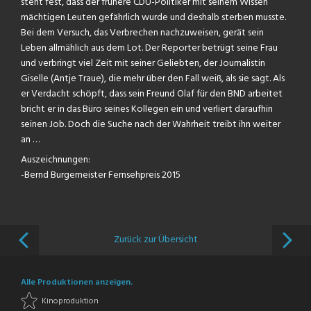
steht fest, dass der frühere CDU-Politiker mit seinem Wissen
mächtigen Leuten gefährlich wurde und deshalb sterben musste.
Bei dem Versuch, das Verbrechen nachzuweisen, gerät sein
Leben allmählich aus dem Lot. Der Reporter betrügt seine Frau
und verbringt viel Zeit mit seiner Geliebten, der Journalistin
Giselle (Antje Traue), die mehr über den Fall weiß, als sie sagt. Als
er Verdacht schöpft, dass sein Freund Olaf für den BND arbeitet
bricht er in das Büro seines Kollegen ein und verliert daraufhin
seinen Job. Doch die Suche nach der Wahrheit treibt ihn weiter
an …
Auszeichnungen:
-Bernd Burgemeister Fernsehpreis 2015
Zurück zur Übersicht
Alle Produktionen anzeigen.
Kinoproduktion