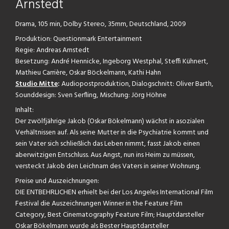
Arnstedt
Drama, 105 min, Dolby Stereo, 35mm, Deutschland, 2009
Produktion: Questionmark Entertainment
Regie: Andreas Arnstedt
Besetzung: André Hennicke, Ingeborg Westphal, Steffi Kühnert,
Mathieu Carrière, Oskar Böckelmann, Kathi Hahn
Studio Mitte
:
Audiopostproduktion, Dialogschnitt: Oliver Barth,
Sounddesign: Sven Serfling, Mischung: Jörg Höhne
Inhalt:
Der zwölfjährige Jakob (Oskar Bökelmann) wächst in asozialen
Verhältnissen auf. Als seine Mutter in die Psychiatrie kommt und
sein Vater sich schließlich das Leben nimmt, fasst Jakob einen
aberwitzigen Entschluss. Aus Angst, nun ins Heim zu müssen,
versteckt Jakob den Leichnam des Vaters in seiner Wohnung.
Preise und Auszeichnungen:
DIE ENTBEHRLICHEN erhielt bei der Los Angeles International Film
Festival die Auszeichnungen Winner in the Feature Film
Category, Best Cinematography Feature Film; Hauptdarsteller
Oskar Bökelmann wurde als Bester Hauptdarsteller