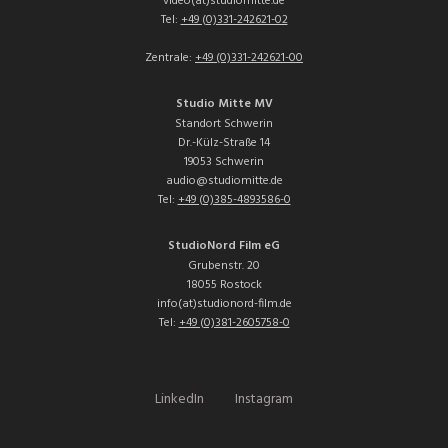
video(at)studiomitte.de
Tel:
+49 (0)331-242621-02
Zentrale:
+49 (0)331-242621-00
Studio Mitte MV
Standort Schwerin
Dr.-Külz-Straße 14
19053 Schwerin
audio@studiomitte.de
Tel:
+49 (0)385-4893586-0
StudioNord Film eG
Grubenstr. 20
18055 Rostock
info(at)studionord-film.de
Tel:
+49 (0)381-2605758-0
LinkedIn
Instagram