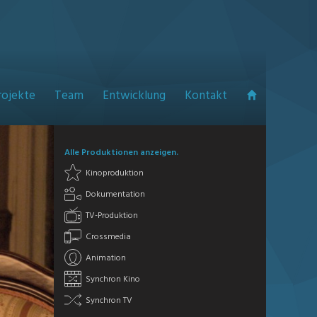
rojekte
Team
Entwicklung
Kontakt
Alle Produktionen anzeigen.
Kinoproduktion
Dokumentation
TV-Produktion
Crossmedia
Animation
Synchron Kino
Synchron TV