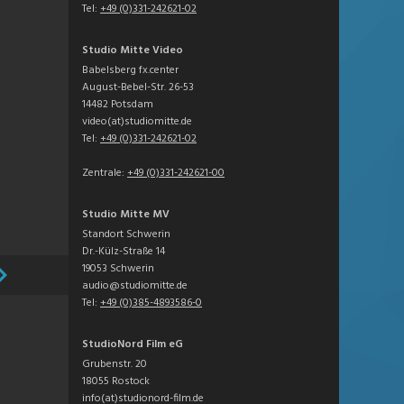
Tel:
+49 (0)331-242621-02
Studio Mitte Video
Babelsberg fx.center
August-Bebel-Str. 26-53
14482 Potsdam
video(at)studiomitte.de
Tel:
+49 (0)331-242621-02
Zentrale:
+49 (0)331-242621-00
Studio Mitte MV
Standort Schwerin
Dr.-Külz-Straße 14
19053 Schwerin
audio@studiomitte.de
Tel:
+49 (0)385-4893586-0
StudioNord Film eG
Grubenstr. 20
18055 Rostock
info(at)studionord-film.de