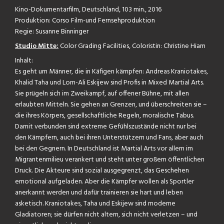
Kino-Dokumentarfilm, Deutschland, 103 min., 2016
Produktion: Corso Film-und Fernsehproduktion
Regie: Susanne Binninger
Studio Mitte:
Color Grading Facilities, Coloristin: Christine Hiam
Inhalt:
Es geht um Männer, die in Käfigen kämpfen: Andreas Kraniotakes,
Khalid Taha und Lom-Ali Eskijew sind Profis in Mixed Martial Arts.
Sie prügeln sich im Zweikampf, auf offener Bühne, mit allen
erlaubten Mitteln. Sie gehen an Grenzen, und überschreiten sie –
die ihres Körpers, gesellschaftliche Regeln, moralische Tabus.
Damit verbunden sind extreme Gefühlszustände nicht nur bei
den Kämpfern, auch bei ihren Unterstützern und Fans, aber auch
bei den Gegnern. In Deutschland ist Martial Arts vor allem im
Migrantenmilieu verankert und steht unter großem öffentlichen
Druck. Die Akteure sind sozial ausgegrenzt, das Geschehen
emotional aufgeladen. Aber die Kämpfer wollen als Sportler
anerkannt werden und dafür trainieren sie hart und leben
asketisch. Kraniotakes, Taha und Eskijew sind moderne
Gladiatoren; sie dürfen nicht altern, sich nicht verletzen – und