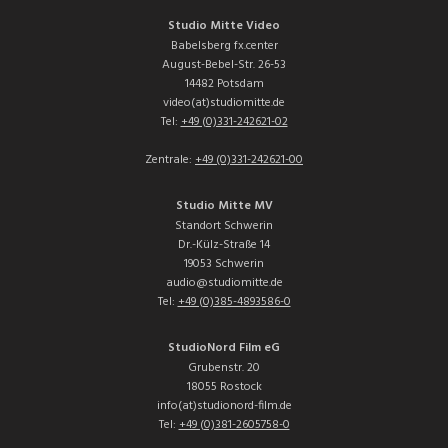
Studio Mitte Video
Babelsberg fx.center
August-Bebel-Str. 26-53
14482 Potsdam
video(at)studiomitte.de
Tel:
+49 (0)331-242621-02
Zentrale:
+49 (0)331-242621-00
Studio Mitte MV
Standort Schwerin
Dr.-Külz-Straße 14
19053 Schwerin
audio@studiomitte.de
Tel:
+49 (0)385-4893586-0
StudioNord Film eG
Grubenstr. 20
18055 Rostock
info(at)studionord-film.de
Tel:
+49 (0)381-2605758-0