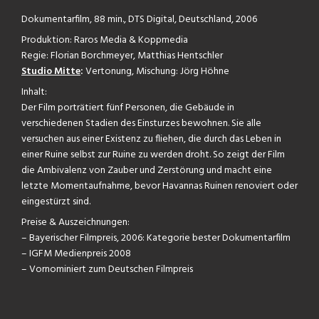
Dokumentarfilm, 88 min., DTS Digital, Deutschland, 2006
Produktion: Raros Media & Koppmedia
Regie: Florian Borchmeyer, Matthias Hentschler
Studio Mitte
:
Vertonung, Mischung: Jörg Höhne
Inhalt:
Der Film porträtiert fünf Personen, die Gebäude in
verschiedenen Stadien des Einsturzes bewohnen. Sie alle
versuchen aus einer Existenz zu fliehen, die durch das Leben in
einer Ruine selbst zur Ruine zu werden droht. So zeigt der Film
die Ambivalenz von Zauber und Zerstörung und macht eine
letzte Momentaufnahme, bevor Havannas Ruinen renoviert oder
eingestürzt sind.
Preise & Auszeichnungen:
– Bayerischer Filmpreis, 2006: Kategorie bester Dokumentarfilm
– IGFM Medienpreis 2008
– Vornominiert zum Deutschen Filmpreis