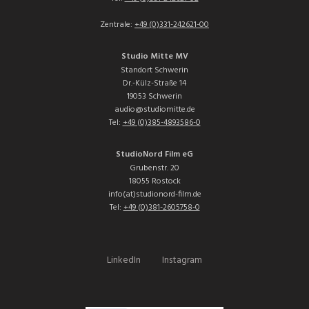
Zentrale:
+49 (0)331-242621-00
Studio Mitte MV
Standort Schwerin
Dr.-Külz-Straße 14
19053 Schwerin
audio@studiomitte.de
Tel:
+49 (0)385-4893586-0
StudioNord Film eG
Grubenstr. 20
18055 Rostock
info(at)studionord-film.de
Tel:
+49 (0)381-2605758-0
LinkedIn
Instagram