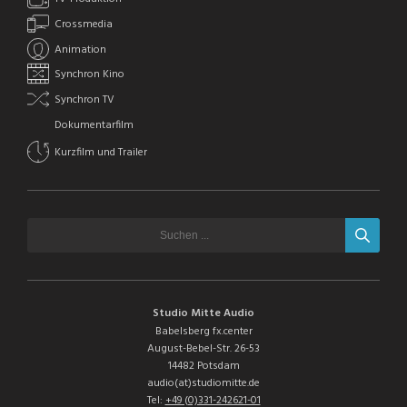
Crossmedia
Animation
Synchron Kino
Synchron TV
Dokumentarfilm
Kurzfilm und Trailer
Studio Mitte Audio
Babelsberg fx.center
August-Bebel-Str. 26-53
14482 Potsdam
audio(at)studiomitte.de
Tel:
+49 (0)331-242621-01