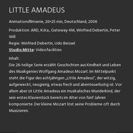
LITTLE AMADEUS
Animationsfilmserie, 26×25 min, Deutschland, 2006
Produktion: ARD, Ki.Ka., Gateway 4M, Winfried Debertin, Peter
Will
Regie: Winfried Debertin, Udo Beissel
Studio Mitte
:
Videofacilities
Inhalt:
Die 26-teilige Serie erzählt Geschichten aus Kindheit und Leben
des Musikgenies Wolfgang Amadeus Mozart. Im Mittelpunkt
steht die Figur des achtjährigen „Little Amadeus“, der witzig,
aufgeweckt, neugierig, etwas frech und abenteuerlustig ist. Vor
allem aber ist Little Amadeus ein musikalisches Wunderkind, der
sein erstes Klavierstück bereits im Alter von fünf Jahren
komponierte. Der kleine Mozart löst seine Probleme oft durch
Musizieren.