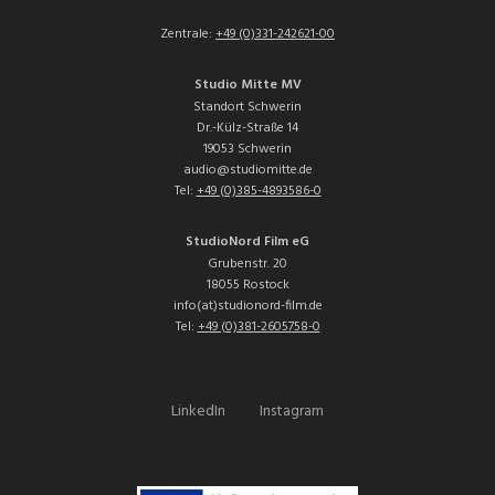
Zentrale:
+49 (0)331-242621-00
Studio Mitte MV
Standort Schwerin
Dr.-Külz-Straße 14
19053 Schwerin
audio@studiomitte.de
Tel:
+49 (0)385-4893586-0
StudioNord Film eG
Grubenstr. 20
18055 Rostock
info(at)studionord-film.de
Tel:
+49 (0)381-2605758-0
LinkedIn
Instagram