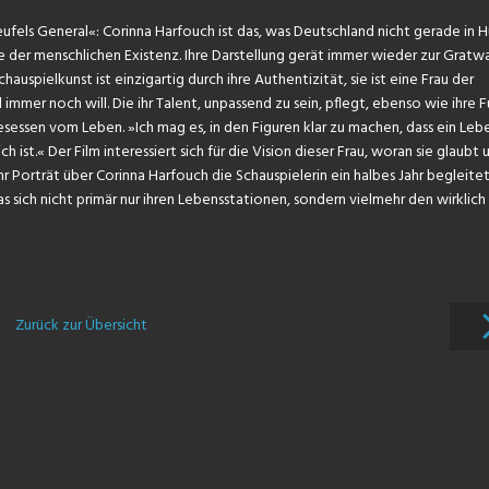
els General«: Corinna Harfouch ist das, was Deutschland nicht gerade in H
me der menschlichen Existenz. Ihre Darstellung gerät immer wieder zur Grat
uspielkunst ist einzigartig durch ihre Authentizität, sie ist eine Frau der
immer noch will. Die ihr Talent, unpassend zu sein, pflegt, ebenso wie ihre F
esessen vom Leben. »Ich mag es, in den Figuren klar zu machen, dass ein Leb
h ist.« Der Film interessiert sich für die Vision dieser Frau, woran sie glaub
ihr Porträt über Corinna Harfouch die Schauspielerin ein halbes Jahr begleitet
as sich nicht primär nur ihren Lebensstationen, sondern vielmehr den wirklic
Zurück zur Übersicht