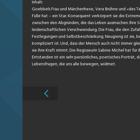
Inhalt:
Goebbels Frau und Märchenhexe, Vera Brühne und »des Teuf
Fülle hat – ein Star. Konsequent verkörpert sie die Extre
zwischen den Abgründen, die das Leben ausmachen. Ihre Scha
leidenschaftlichen Verschwendung. Die Frau, die den Zufall 
Festlegungen und Selbstbeschränkung. Neugierig ist sie, b
kompliziert ist. Und, dass der Mensch auch nicht immer gleic
sie ihre Kraft nimmt. Die Regisseurin Sabine Michel hat für 
Entstanden ist ein sehr persönliches, poetisches Porträt, d
Lebensfragen, die uns alle bewegen, widmet.