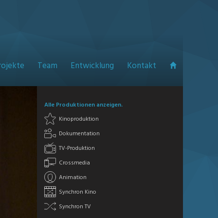
rojekte
Team
Entwicklung
Kontakt
Alle Produktionen anzeigen.
Kinoproduktion
Dokumentation
TV-Produktion
Crossmedia
Animation
Synchron Kino
Synchron TV