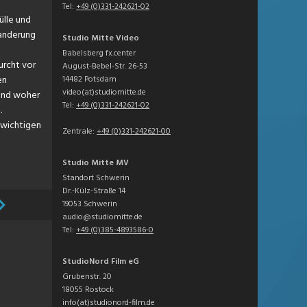
Tel:
+49 (0)331-242621-02
ülle und
wanderung
Studio Mitte Video
Babelsberg fx.center
urcht vor
August-Bebel-Str. 26-53
14482 Potsdam
en
video(at)studiomitte.de
t und woher
Tel:
+49 (0)331-242621-02
.
h wichtigen
Zentrale:
+49 (0)331-242621-00
Studio Mitte MV
Standort Schwerin
Dr.-Külz-Straße 14
19053 Schwerin
audio@studiomitte.de
Tel:
+49 (0)385-4893586-0
StudioNord Film eG
Grubenstr. 20
18055 Rostock
info(at)studionord-film.de