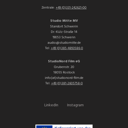
Zentrale:
+49 (0)331-242621-00
Studio Mitte MV
Standort Schwerin
Dr.-Külz-Straße 14
19053 Schwerin
audio@studiomitte.de
Tel:
+49 (0)385-4893586-0
StudioNord Film eG
Grubenstr. 20
18055 Rostock
info(at)studionord-film.de
Tel:
+49 (0)381-2605758-0
LinkedIn
Instagram