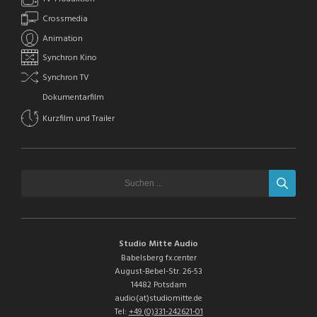
Crossmedia
Animation
Synchron Kino
Synchron TV
Dokumentarfilm
Kurzfilm und Trailer
Studio Mitte Audio
Babelsberg fx.center
August-Bebel-Str. 26-53
14482 Potsdam
audio(at)studiomitte.de
Tel:
+49 (0)331-242621-01