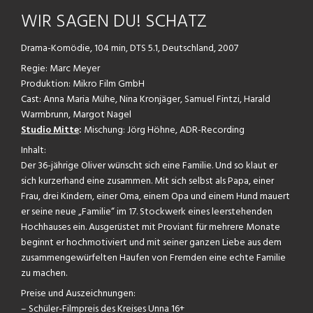
WIR SAGEN DU! SCHATZ
Drama-Komödie, 104 min, DTS 5.1, Deutschland, 2007
Regie: Marc Meyer
Produktion: Mikro Film GmbH
Cast: Anna Maria Mühe, Nina Kronjäger, Samuel Fintzi, Harald
Warmbrunn, Margot Nagel
Studio Mitte
:
Mischung: Jörg Höhne, ADR-Recording
Inhalt:
Der 36-jährige Oliver wünscht sich eine Familie. Und so klaut er
sich kurzerhand eine zusammen. Mit sich selbst als Papa, einer
Frau, drei Kindern, einer Oma, einem Opa und einem Hund mauert
er seine neue „Familie“ im 17. Stockwerk eines leerstehenden
Hochhauses ein. Ausgerüstet mit Proviant für mehrere Monate
beginnt er hochmotiviert und mit seiner ganzen Liebe aus dem
zusammengewürfelten Haufen von Fremden eine echte Familie
zu machen.
Preise und Auszeichnungen:
– Schüler-Filmpreis des Kreises Unna 16+