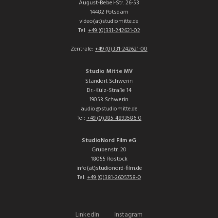
August-Bebel-Str. 26-53
14482 Potsdam
video(at)studiomitte.de
Tel:
+49 (0)331-242621-02
Zentrale:
+49 (0)331-242621-00
Studio Mitte MV
Standort Schwerin
Dr.-Külz-Straße 14
19053 Schwerin
audio@studiomitte.de
Tel:
+49 (0)385-4893586-0
StudioNord Film eG
Grubenstr. 20
18055 Rostock
info(at)studionord-film.de
Tel:
+49 (0)381-2605758-0
LinkedIn
Instagram