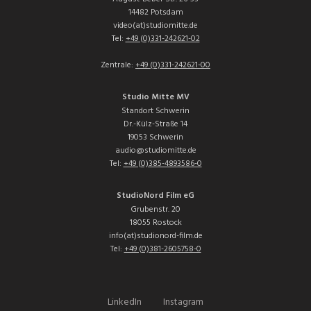
14482 Potsdam
video(at)studiomitte.de
Tel:
+49 (0)331-242621-02
Zentrale:
+49 (0)331-242621-00
Studio Mitte MV
Standort Schwerin
Dr.-Külz-Straße 14
19053 Schwerin
audio@studiomitte.de
Tel:
+49 (0)385-4893586-0
StudioNord Film eG
Grubenstr. 20
18055 Rostock
info(at)studionord-film.de
Tel:
+49 (0)381-2605758-0
LinkedIn
Instagram