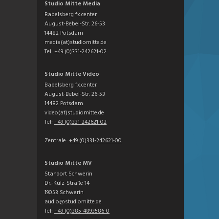
Studio Mitte Media
Babelsberg fx.center
August-Bebel-Str. 26-53
14482 Potsdam
media(at)studiomitte.de
Tel:
+49 (0)331-242621-02
Studio Mitte Video
Babelsberg fx.center
August-Bebel-Str. 26-53
14482 Potsdam
video(at)studiomitte.de
Tel:
+49 (0)331-242621-02
Zentrale:
+49 (0)331-242621-00
Studio Mitte MV
Standort Schwerin
Dr.-Külz-Straße 14
19053 Schwerin
audio@studiomitte.de
Tel:
+49 (0)385-4893586-0