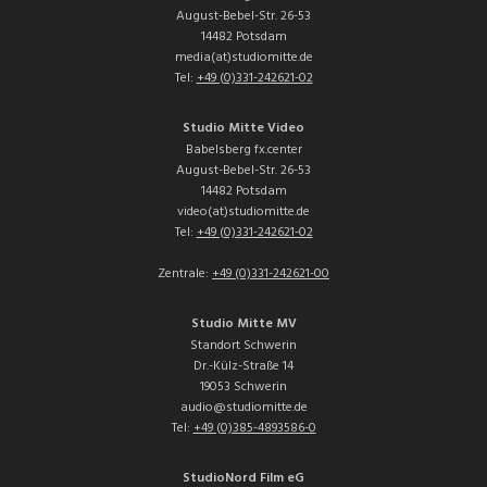
August-Bebel-Str. 26-53
14482 Potsdam
media(at)studiomitte.de
Tel:
+49 (0)331-242621-02
Studio Mitte Video
Babelsberg fx.center
August-Bebel-Str. 26-53
14482 Potsdam
video(at)studiomitte.de
Tel:
+49 (0)331-242621-02
Zentrale:
+49 (0)331-242621-00
Studio Mitte MV
Standort Schwerin
Dr.-Külz-Straße 14
19053 Schwerin
audio@studiomitte.de
Tel:
+49 (0)385-4893586-0
StudioNord Film eG