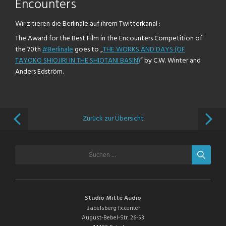
Encounters
Wir zitieren die Berlinale auf ihrem Twitterkanal :
The Award for the Best Film in the Encounters Competition of
the 70th
#Berlinale
goes to „
THE WORKS AND DAYS (OF
TAYOKO SHIOJIRI IN THE SHIOTANI BASIN)
“ by C.W. Winter and
Anders Edström.
Zurück zur Übersicht
Studio Mitte Audio
Babelsberg fx.center
August-Bebel-Str. 26-53