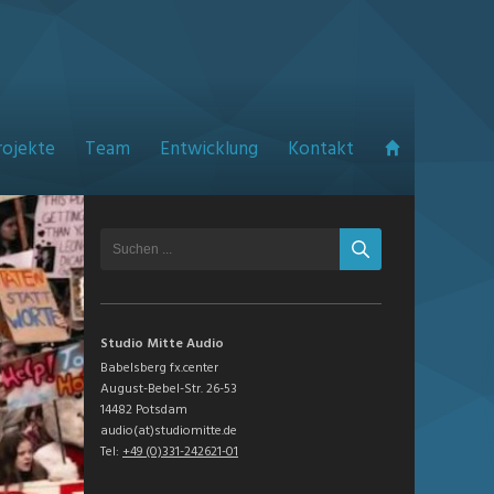
rojekte
Team
Entwicklung
Kontakt
Studio Mitte Audio
Babelsberg fx.center
August-Bebel-Str. 26-53
14482 Potsdam
audio(at)studiomitte.de
Tel:
+49 (0)331-242621-01