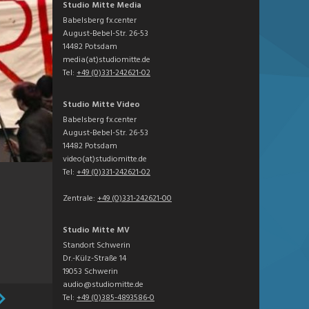
Studio Mitte Media
Babelsberg fx.center
August-Bebel-Str. 26-53
14482 Potsdam
media(at)studiomitte.de
Tel:
+49 (0)331-242621-02
Studio Mitte Video
Babelsberg fx.center
August-Bebel-Str. 26-53
14482 Potsdam
video(at)studiomitte.de
Tel:
+49 (0)331-242621-02
Zentrale:
+49 (0)331-242621-00
Studio Mitte MV
Standort Schwerin
Dr.-Külz-Straße 14
19053 Schwerin
audio@studiomitte.de
Tel:
+49 (0)385-4893586-0