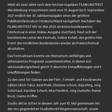
Mehr als zwei Jahre nach dem letzten regulären FILMKUNSTFEST
Mecklenburg-Vorpommern wird vom 31. August bis 5. September
2021 endlich die 30. Jubiläumausgabe eines der größten
Publikumsfestivals in Ostdeutschland nachgeholt. Nachdem das
FILMKUNSTFEST MV im Mai 2020 als erstes bundesweites
Filmfestival in einer Online-Ausgabe stattfand, freut sich der
künstlerische Leiter des Festivals, Volker Kufahl, das größte Film-
Event des nördlichen Bundeslandes wieder als Präsenzfestival
abzuhalten.
Das Festivalteam konnte ein thematisch vielfältiges und
sehenswertes Programm zusammenstellen, in denen sich
sektionsübergreifend gleich 11 deutsche Erstaufführungen und 5
Uraufführungen finden.
Zu den rund 150 Gästen aus der Film-, Fernseh- und Kinobranche
zählen Ulrich Tukur, Axel Prahl, Christine Schorn, Anja Kling, Jörg
Schüttauf, Karoline Schuch, Inka Friedrich, Jörg Gudzuhn, Rainer
Bock, Hanno Koffler.
Studio Mitte stiftet in diesem Jahr zum 10. Mal gemeinsam mit
der neu gegründeten StudioNord Filmgenossenschaft, sowie