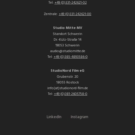
Tel:
+49 (0)331-242621-02
Zentrale:
+49 (0)331-242621-00
Studio Mitte MV
Standort Schwerin
Dr.-Külz-Straße 14
19053 Schwerin
audio@studiomitte.de
Tel:
+49 (0)385-4893586-0
StudioNord Film eG
Grubenstr. 20
18055 Rostock
info(at)studionord-film.de
Tel:
+49 (0)381-2605758-0
LinkedIn
Instagram