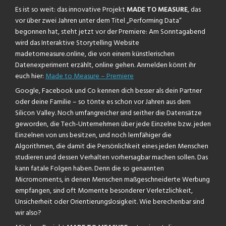
Es ist so weit: das innovative Projekt
MADE TO MEASURE
, das
vor über zwei Jahren unter dem Titel „Performing Data“
begonnen hat, steht jetzt vor der Premiere: Am Sonntagabend
wird das Interaktive Storytelling Website
madetomeasure.online, die von einem künstlerischen
Datenexperiment erzählt, online gehen. Anmelden könnt ihr
euch hier:
Made to Measure – Premiere
Google, Facebook und Co kennen dich besser als dein Partner
oder deine Familie – so tönte es schon vor Jahren aus dem
Silicon Valley. Noch umfangreicher sind seither die Datensätze
geworden, die Tech-Unternehmen über jede Einzelne bzw. jeden
Einzelnen von uns besitzen, und noch lernfähiger die
Algorithmen, die damit die Persönlichkeit eines jeden Menschen
studieren und dessen Verhalten vorhersagbar machen sollen. Das
kann fatale Folgen haben. Denn die so genannten
Micromoments, in denen Menschen maßgeschneiderte Werbung
empfangen, sind oft Momente besonderer Verletzlichkeit,
Unsicherheit oder Orientierungslosigkeit. Wie berechenbar sind
wir also?