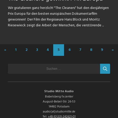
Wir gratulieren ganz herzlich! "The Cleaners" hat den diesjährigen
Prix Europa für den besten europäischen Dokumentarfilm
gewonnen! Der Film der Regisseure Hans Block und Moritz
Riesewieck zeigt die Arbeit der Menschen, die verstörende ...
«
1
2
3
4
5
6
7
8
9
»
Studio Mitte Audio
Babelsberg fx.center
August-Bebel-Str. 26-53
14482 Potsdam
audio(at)studiomitte.de
Tel:
+49 (0)331-242621-01