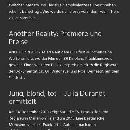
zwischen Mensch und Tier als ein ambivalentes zu beschreiben,
scheint berechtigt. Wie würde sich dieses verändern, wenn Tiere
zu uns sprechen, ...
Another Reality: Premiere und
Preise
ANOTHER REALITY feierte auf dem DOK.fest München seine
Weltpremiere, wo der Film den BR Kinokino Prublikumspreis
gewann. Einen weiteren Publikumspreis erhielten die Regisseure
der Dokumentation, Olli Waldhauer und Noël Dernesch, auf dem
Filmfest ...
Jung, blond, tot – Julia Durandt
ermittelt
Am 04. Dezember 2018 zeigt Sat.1 die TV-Produktion von
Regisseurin Maria von Heland um 20:15. Eine bestialische
Mordserie versetzt Frankfurt in Aufruhr - nach dem