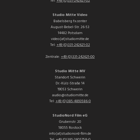
Tel:
+49 (0)331-242621-02
Studio Mitte Video
Babelsberg fx.center
August-Bebel-Str. 26-53
14482 Potsdam
video(at)studiomitte.de
Tel:
+49 (0)331-242621-02
Zentrale:
+49 (0)331-242621-00
Studio Mitte MV
Standort Schwerin
Dr.-Külz-Straße 14
19053 Schwerin
audio@studiomitte.de
Tel:
+49 (0)385-4893586-0
StudioNord Film eG
Grubenstr. 20
18055 Rostock
info(at)studionord-film.de
Tel:
+49 (0)381-2605758-0