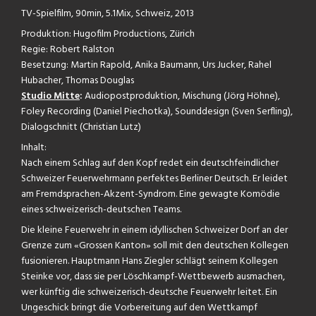
TV-Spielfilm, 90min, 5.1Mix, Schweiz, 2013
Produktion: Hugofilm Productions, Zürich
Regie: Robert Ralston
Besetzung: Martin Rapold, Anika Baumann, Urs Jucker, Rahel
Hubacher, Thomas Douglas
Studio Mitte
:
Audiopostproduktion, Mischung (Jörg Höhne),
Foley Recording (Daniel Piechotka), Sounddesign (Sven Serfling),
Dialogschnitt (Christian Lutz)
Inhalt:
Nach einem Schlag auf den Kopf redet ein deutschfeindlicher
Schweizer Feuerwehrmann perfektes Berliner Deutsch. Er leidet
am Fremdsprachen-Akzent-Syndrom. Eine gewagte Komödie
eines schweizerisch-deutschen Teams.
Die kleine Feuerwehr in einem idyllischen Schweizer Dorf an der
Grenze zum «Grossen Kanton» soll mit den deutschen Kollegen
fusionieren. Hauptmann Hans Ziegler schlägt seinem Kollegen
Steinke vor, dass sie per Löschkampf-Wettbewerb ausmachen,
wer künftig die schweizerisch-deutsche Feuerwehr leitet. Ein
Ungeschick bringt die Vorbereitung auf den Wettkampf