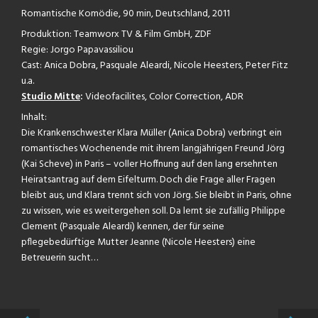
Romantische Komödie, 90 min, Deutschland, 2011
Produktion: Teamworx TV & Film GmbH, ZDF
Regie: Jorgo Papavassiliou
Cast: Anica Dobra, Pasquale Aleardi, Nicole Heesters, Peter Fitz
u.a.
Studio Mitte
:
Videofacilites, Color Correction, ADR
Inhalt:
Die Krankenschwester Klara Müller (Anica Dobra) verbringt ein
romantisches Wochenende mit ihrem langjährigen Freund Jörg
(Kai Scheve) in Paris – voller Hoffnung auf den lang ersehnten
Heiratsantrag auf dem Eifelturm. Doch die Frage aller Fragen
bleibt aus, und Klara trennt sich von Jörg. Sie bleibt in Paris, ohne
zu wissen, wie es weitergehen soll. Da lernt sie zufällig Philippe
Clement (Pasquale Aleardi) kennen, der für seine
pflegebedürftige Mutter Jeanne (Nicole Heesters) eine
Betreuerin sucht…