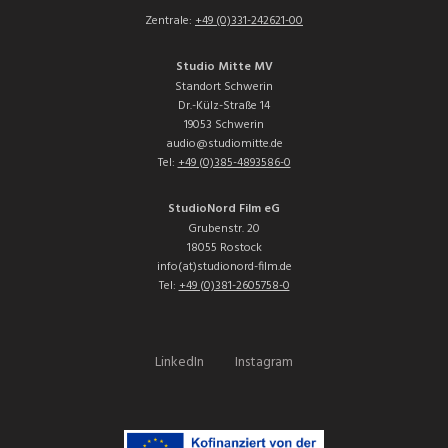
Zentrale:
+49 (0)331-242621-00
Studio Mitte MV
Standort Schwerin
Dr.-Külz-Straße 14
19053 Schwerin
audio@studiomitte.de
Tel:
+49 (0)385-4893586-0
StudioNord Film eG
Grubenstr. 20
18055 Rostock
info(at)studionord-film.de
Tel:
+49 (0)381-2605758-0
LinkedIn
Instagram