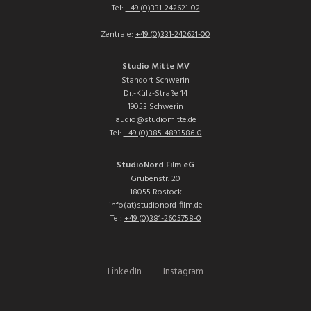
Tel:
+49 (0)331-242621-02
Zentrale:
+49 (0)331-242621-00
Studio Mitte MV
Standort Schwerin
Dr.-Külz-Straße 14
19053 Schwerin
audio@studiomitte.de
Tel:
+49 (0)385-4893586-0
StudioNord Film eG
Grubenstr. 20
18055 Rostock
info(at)studionord-film.de
Tel:
+49 (0)381-2605758-0
LinkedIn
Instagram