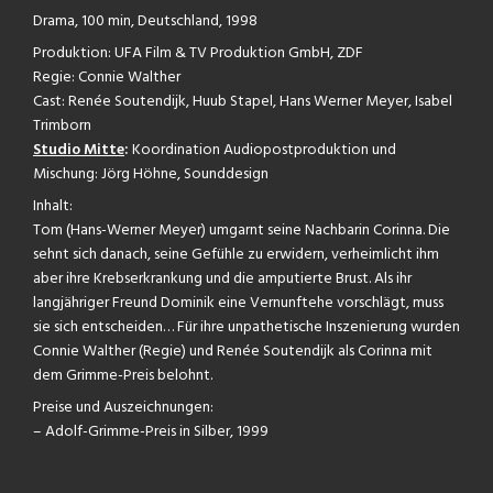
Drama, 100 min, Deutschland, 1998
Produktion: UFA Film & TV Produktion GmbH, ZDF
Regie: Connie Walther
Cast: Renée Soutendijk, Huub Stapel, Hans Werner Meyer, Isabel
Trimborn
Studio Mitte
:
Koordination Audiopostproduktion und
Mischung: Jörg Höhne, Sounddesign
Inhalt:
Tom (Hans-Werner Meyer) umgarnt seine Nachbarin Corinna. Die
sehnt sich danach, seine Gefühle zu erwidern, verheimlicht ihm
aber ihre Krebserkrankung und die amputierte Brust. Als ihr
langjähriger Freund Dominik eine Vernunftehe vorschlägt, muss
sie sich entscheiden… Für ihre unpathetische Inszenierung wurden
Connie Walther (Regie) und Renée Soutendijk als Corinna mit
dem Grimme-Preis belohnt.
Preise und Auszeichnungen:
– Adolf-Grimme-Preis in Silber, 1999